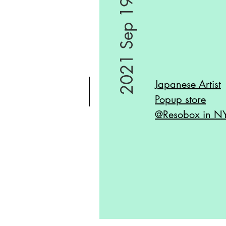
2021 Sep 19
Japanese Artist
Popup store
@Resobox in N