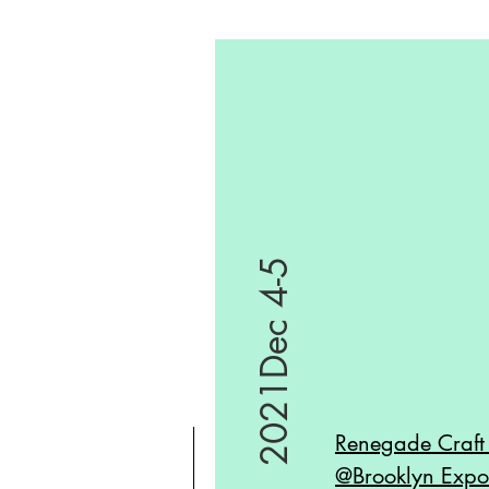
Events
To be annouced
2021Dec 4-5
Renegade Craf
@Brooklyn Expo