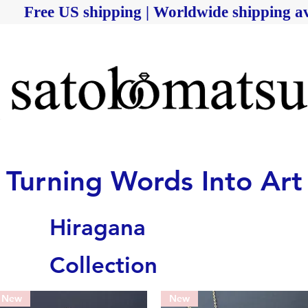
Free US shipping | Worldwide shipping av
Turning Words Into Art
Hiragana
Collection
New
New