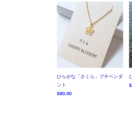
クイックビュー
ひらがな「さくら」プチペンダ
ント
$
価格
$80.00