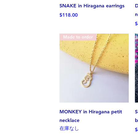
クイックビュー
SNAKE in Hiragana earrings
D
n
価格
$118.00
$
Made to order
クイックビュー
MONKEY in Hiragana petit
S
necklace
b
在庫なし
$