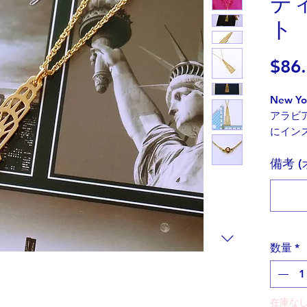
デ
ト
$86
New 
アラビ
にイン
備考 
ニュー
代表す
エンパ
で人気
アール
建物の
数量
*
して建
他の高
台はな
在庫な
の横に