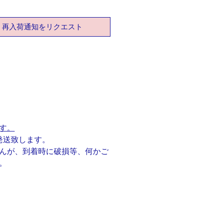
私のお気に入りの建物です。
ヨークに行ったことがある人は
再入荷通知をリクエスト
、あのビルか」と記憶とともに、
も「こんな面白いビルがあるんだ
とちょっと旅行気分を感じて着け
ればと思います。
板から切り出して作った作品には
の温かみが感じられます
カードサイズの台紙にセットして
するのでそのままプレゼントとし
す。
使いいただけます。
発送致します。
んが、到着時に破損等、何かご
鍮(ゴールドメッキ)
。
：鏡面仕上げ
約H46mm×W16mm(バチカンを
：約60cm
ーンの長さを変更ご希望の方は備