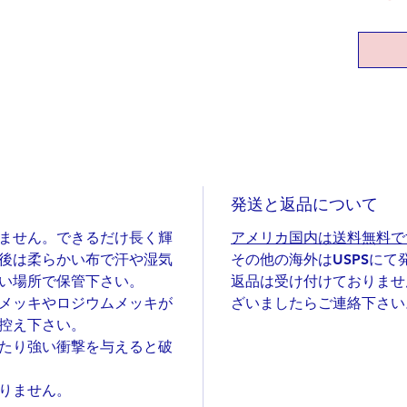
しく、
ニュー
「あぁ
無い方
なぁ」
て頂け
一枚の
手作り
発送と返品について
ポスト
お届け
ません。できるだけ長く輝
アメリカ国内は送料無料で
てもお
後は柔らかい布で汗や湿気
その他の海外はUSPSにて
い場所で保管下さい。
返品は受け付けておりませ
素材：真
メッキやロジウムメッキが
ざいましたらご連絡下さい
仕上げ
控え下さい。
サイズ：
たり強い衝撃を与えると破
除く)
チェーン
りません。
※チェ