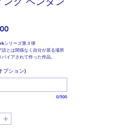
ィング ペンダン
価
.00
格
Yorkシリーズ第３弾
ア語とは関係なく自分が居る場所
スパイアされて作った作品。
(オプション)
ヨークのマンハッタンの摩天楼を
るクライスラービルディング。
イアステートビルディングと並ん
の建築物です。
0/500
デコ建築を施したこの77階建ての
尖塔部分はガラスの冠をイメージ
てられたそうです。
層ビルのような派手な照明や展望
いものの、グランドセントラル駅
し
あるその優雅な佇まいはとても美