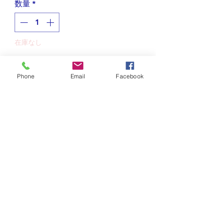
数量
*
在庫なし
再入荷通知をリクエスト
Phone
Email
Facebook
英単語を使ったペンダント
英語のアルファベット「FISH」を、お
さかなモチーフにデザインしました。
お取り扱い上の注意
魚は生命の源である海と結びつきが強
メッキは酸化による変色を防げませ
発送と返品について
いため、豊穣、生命を意味するラッキ
ん。できるだけ長く輝きをお楽しみ
ーモチーフと言われています。また川
頂くため、ご使用後は柔らかい布で
アメリカ国内は送料無料です。
を上るところから｢上昇｣｢困難に打ち
汗や湿気を拭き取ってから、湿気の
その他の海外はUSPSにて発送致し
勝つ｣とも言われています。
少ない場所で保管下さい。
ます。