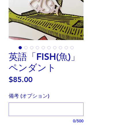
英語「FISH(魚)」
ペンダント
価
$85.00
格
備考 (オプション)
0/500