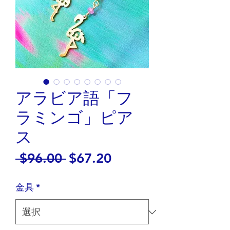
アラビア語「フ
ラミンゴ」ピア
ス
通
セ
 $96.00 
$67.20
常
ー
金具
*
価
ル
格
価
格