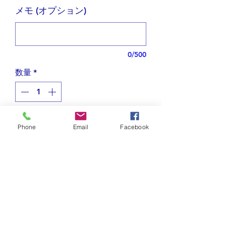
メモ (オプション)
0/500
数量
*
在庫残り1点
Phone
Email
Facebook
カートに追加する
曲線が美しいアラビア文字を使ったピ
アス
おそろいのペンダントは
こちら
"النحام" (アッナハーム:アラビア語
は右から読みます)は"フラミンゴ"を意
お取り扱い上の注意
味します。