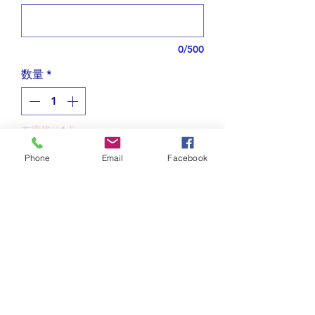
0/500
数量
*
在庫残り1点
Phone
Email
Facebook
カートに追加する
曲線が美しいひらがなを使ったピアス
おそろいのペンダントは
こちら
ひらがなで書いたきりんを正面から見
たキリンの形にデザインしました。
お取り扱い上の注意
キリンは首が長いという特徴から、見
通しの良さや展望がきく、将来への道
メッキは酸化による変色を防げませ