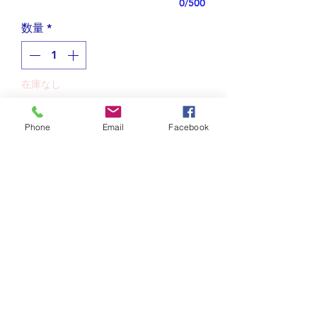
0/500
数量
*
在庫なし
再入荷通知をリクエスト
Phone
Email
Facebook
曲線が美しいひらがなを使ったプチネ
ックレス
アラジンにでてきそうなランプをひら
がなでデザインしました。
お取り扱い上の注意
蓋のつまみとランプの口が「ら」、台
座が「ん」本体と持ち手が「ぷ」にな
メッキは酸化による変色を防げませ
発送と返品について
っています。
ん。できるだけ長く輝きをお楽しみ
頂くため、ご使用後は柔らかい布で
アメリカ国内は送料無料です。
ところでランプというと、照明器具や