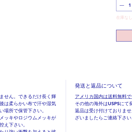
す。
奥様、
いかが
在庫な
本物の
も(私で
ぜひと
いもので
一枚の
手作り
ポスト
お届け
発送と返品について
てもお
ません。できるだけ長く輝
アメリカ国内は送料無料で
後は柔らかい布で汗や湿気
その他の海外はUSPSにて
素材：
い場所で保管下さい。
返品は受け付けておりませ
(共にゴ
メッキやロジウムメッキが
ざいましたらご連絡下さい
サイズ：
控え下さい。
チェーン
たり強い衝撃を与えると破