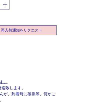
お母様、彼女へのプレゼントにも
でしょうか。
し
お花は枯らしてしまう、という方
す)これなら大丈夫。
再入荷通知をリクエスト
も美しさを引き出し続けて頂きた
す(笑)
板から切り出して作った作品には
の温かみが感じられます。
カードサイズの台紙にセットして
するのでそのままプレゼントとし
使いいただけます。
す。
発送致します。
トップのみシルバー、その他真鍮
んが、到着時に破損等、何かご
ールドメッキ)
。
約H18mm×W20mm
：約45cm(トップ含む)