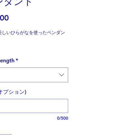
ンダント
価
.00
格
美しいひらがなを使ったペンダン
ージョンは
こちら
length
*
のくるりんとした部分をセンター
せん状に「ら」を配置しました。
語も「は」の「てんてん」がくせ
;
(オプション)
が少ない中でいかにデザインする
ちろん文字が多くても難しいのです
試行錯誤した上でこの形に落ち着き
。
0/500
は花自体が美しいだけでなく、女
しさを引き出すとも言われていま