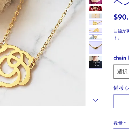
ペ
$90
曲線が
ト。
英語バ
chain 
「は」
に、ら
選択
この単
者で(^^
備考 
文字数
か(も
が)、
ました
ローズ
数量
*
性の美